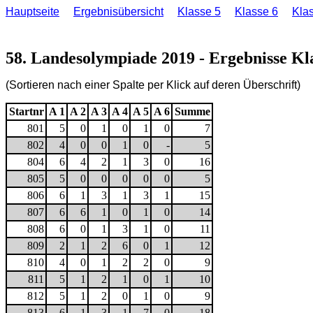
Hauptseite
Ergebnisübersicht
Klasse 5
Klasse 6
Kla
58. Landesolympiade 2019 - Ergebnisse Kl
(Sortieren nach einer Spalte per Klick auf deren Überschrift)
Startnr
A 1
A 2
A 3
A 4
A 5
A 6
Summe
801
5
0
1
0
1
0
7
802
4
0
0
1
0
-
5
804
6
4
2
1
3
0
16
805
5
0
0
0
0
0
5
806
6
1
3
1
3
1
15
807
6
6
1
0
1
0
14
808
6
0
1
3
1
0
11
809
2
1
2
6
0
1
12
810
4
0
1
2
2
0
9
811
5
1
2
1
0
1
10
812
5
1
2
0
1
0
9
813
6
1
3
1
7
0
18