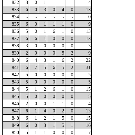
832
3
0
1
-
-
-
4
833
6
0
3
0
4
0
13
834
-
-
-
-
-
-
0
835
6
0
1
1
1
0
9
836
5
0
1
6
1
0
13
837
6
6
1
0
0
0
13
838
3
0
0
0
0
0
3
839
2
0
0
0
5
2
9
840
6
4
3
1
6
2
22
841
6
7
5
6
5
2
31
842
5
0
0
0
0
0
5
843
5
0
0
0
0
0
5
844
5
1
2
6
1
0
15
845
5
0
0
0
0
0
5
846
2
0
0
1
1
0
4
847
6
1
4
0
2
0
13
848
6
1
2
1
5
0
15
849
6
0
3
1
5
1
16
850
5
1
1
0
0
0
7