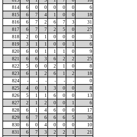
814
6
0
0
0
0
0
6
815
6
7
4
1
0
0
18
816
6
7
2
6
7
3
31
817
6
7
7
2
5
0
27
818
2
0
1
0
0
0
3
819
3
1
1
0
0
1
6
820
6
0
1
1
1
0
9
821
6
6
3
6
2
2
25
822
5
0
0
2
1
0
8
823
6
1
2
6
1
2
18
824
-
-
-
-
-
-
0
825
4
0
1
3
0
0
8
826
5
1
1
6
0
0
13
827
2
1
2
0
0
1
6
828
6
1
4
6
0
0
17
829
6
7
6
6
6
5
36
830
6
0
4
0
0
0
10
831
6
7
3
2
2
1
21