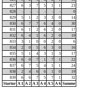
827
6
3
7
5
1
1
23
828
-
-
-
-
-
-
0
829
5
1
2
3
3
0
14
830
6
7
7
6
4
0
30
831
6
1
2
6
2
0
17
832
6
4
1
6
2
0
19
833
3
1
0
0
2
0
6
834
2
0
5
6
3
0
16
835
5
1
4
3
1
3
17
836
6
0
7
1
7
1
22
837
6
7
5
4
1
1
24
838
2
4
6
6
1
0
19
839
6
6
7
5
7
1
32
Startnr
A 1
A 2
A 3
A 4
A 5
A 6
Summe