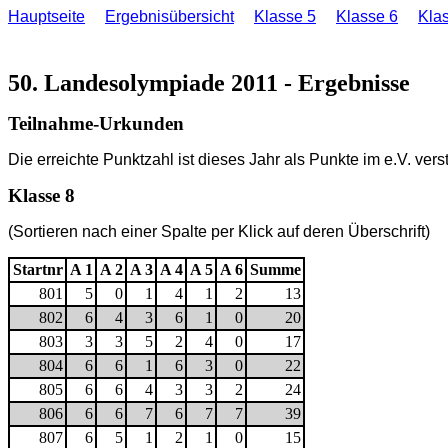
Hauptseite
Ergebnisübersicht
Klasse 5
Klasse 6
Kla
50. Landesolympiade 2011 - Ergebnisse
Teilnahme-Urkunden
Die erreichte Punktzahl ist dieses Jahr als Punkte im e.V. verst
Klasse 8
(Sortieren nach einer Spalte per Klick auf deren Überschrift)
Startnr
A 1
A 2
A 3
A 4
A 5
A 6
Summe
801
5
0
1
4
1
2
13
802
6
4
3
6
1
0
20
803
3
3
5
2
4
0
17
804
6
6
1
6
3
0
22
805
6
6
4
3
3
2
24
806
6
6
7
6
7
7
39
807
6
5
1
2
1
0
15