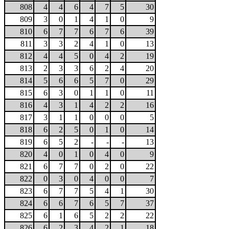
808
4
4
6
4
7
5
30
809
3
0
1
4
1
0
9
810
6
7
7
6
7
6
39
811
3
3
2
4
1
0
13
812
4
4
5
0
4
2
19
813
2
3
3
6
2
4
20
814
5
6
6
5
7
0
29
815
6
3
0
1
1
0
11
816
4
3
1
4
2
2
16
817
3
1
1
0
0
0
5
818
6
2
5
0
1
0
14
819
6
5
2
-
-
-
13
820
4
0
1
0
4
0
9
821
6
7
7
0
2
0
22
822
0
3
0
4
0
0
7
823
6
7
7
5
4
1
30
824
6
6
7
6
5
7
37
825
6
1
6
5
2
2
22
826
6
2
3
4
2
1
18