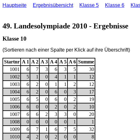
Hauptseite
Ergebnisübersicht
Klasse 5
Klasse 6
Kla
49. Landesolympiade 2010 - Ergebnisse
Klasse 10
(Sortieren nach einer Spalte per Klick auf ihre Überschrift)
Startnr
A 1
A 2
A 3
A 4
A 5
A 6
Summe
1001
6
7
3
6
3
5
30
1002
5
1
0
4
1
1
12
1003
6
2
0
1
1
2
12
1004
6
2
0
6
0
3
17
1005
6
5
0
6
0
2
19
1006
6
0
0
2
0
2
10
1007
6
6
2
3
3
0
20
1008
0
0
0
0
0
1
1
1009
6
7
1
6
7
5
32
1010
4
2
0
2
0
0
8